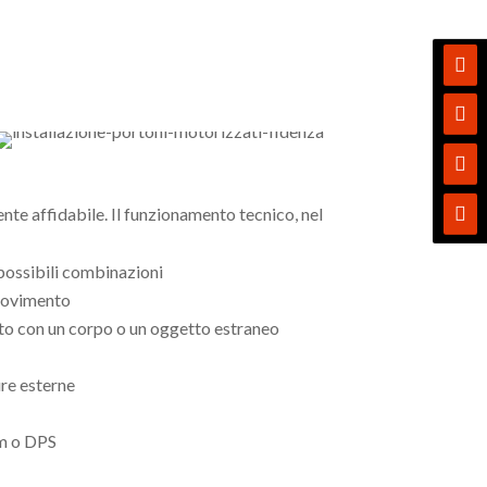




nte affidabile. Il funzionamento tecnico, nel
 possibili combinazioni
 movimento
atto con un corpo o un oggetto estraneo
ure esterne
em o DPS