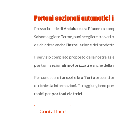
Portoni sezionali automatici 
Presso la sede di
Ardaluce
, tra
Piacenza
comp
Salsomaggiore Terme, puoi scegliere tra vari 
e richiedere anche l’
installazione
del prodotto
Il servizio completo proposto dalla nostra azien
portoni
sezionali
motorizzati
e anche della
Per conoscere i
prezzi
e le
offerte
presenti pr
di richiesta informazioni. Ti raggiungiamo pres
rapidi per
portoni
elettrici
.
Contattaci!